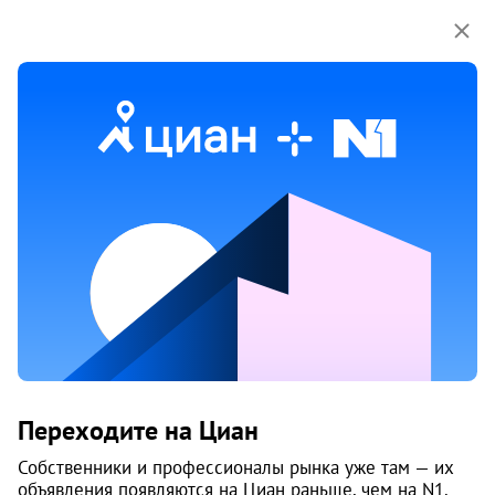
Мы используем куки-файлы.
Соглашение об
использовании
Дом
ул. Пирсовая, 57
Исакогорский округ
, Пирсы
Архангельск
Срок сдачи
1953
Этажей
1
Материал
дерево
Цены на квартиры
Переходите на Циан
От застройщика
Все
Собственники и профессионалы рынка уже там — их
объявления появляются на Циан раньше, чем на N1.