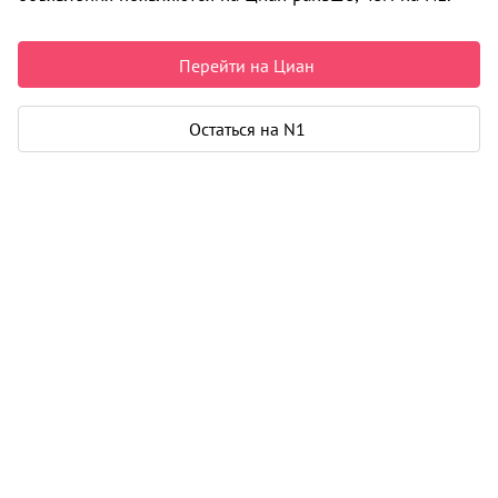
Нет подходящих объявлений
Перейти на Циан
i
Остаться на N1
Информация об объекте получена исключительно из
открытых источников.
Подробнее