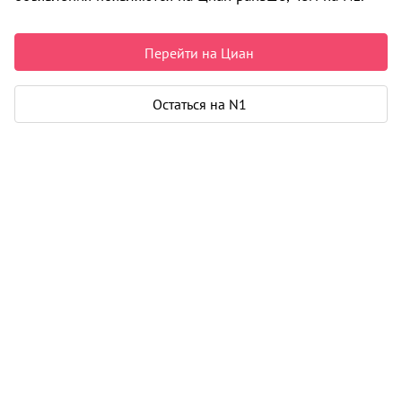
Нет подходящих объявлений
Перейти на Циан
i
Остаться на N1
Информация об объекте получена исключительно из
открытых источников.
Подробнее