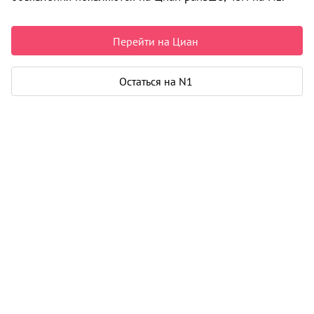
Цены на квартиры
Перейти на Циан
От застройщика
Все
Остаться на N1
Нет подходящих объявлений
i