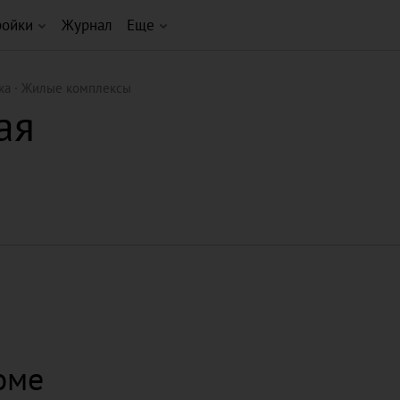
ройки
Журнал
Еще
ка
Жилые комплексы
ая
оме