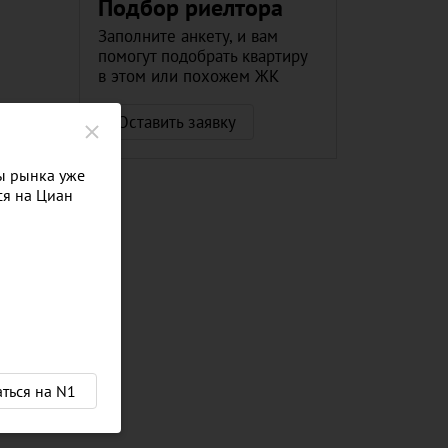
Подбор риелтора
Заполните анкету, и вам
помогут подобрать квартиру
в этом или похожем ЖК
Оставить заявку
ы рынка уже
ся на Циан
аться на N1