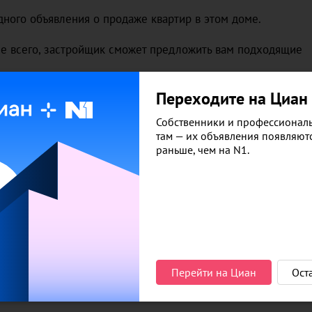
дного объявления о продаже квартир в этом доме.
ее всего, застройщик сможет предложить вам подходящие
Переходите на Циан
льно из открытых источников.
Подробнее
Собственники и профессионал
там — их объявления появляют
раньше, чем на N1.
Перейти на Циан
Ост