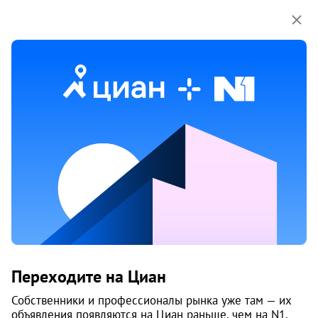
Мы используем куки-файлы.
Соглашение об
использовании
Продажа домов, коттеджей на улице
Исакогорка коллектив
индивидуальных застройщиков
в Архангельске
Ничего не найдено
Измените параметры поиска
или возвращайтесь позже,
когда появятся объявления
Переходите на Циан
Изменить поиск
Собственники и профессионалы рынка уже там — их
объявления появляются на Циан раньше, чем на N1.