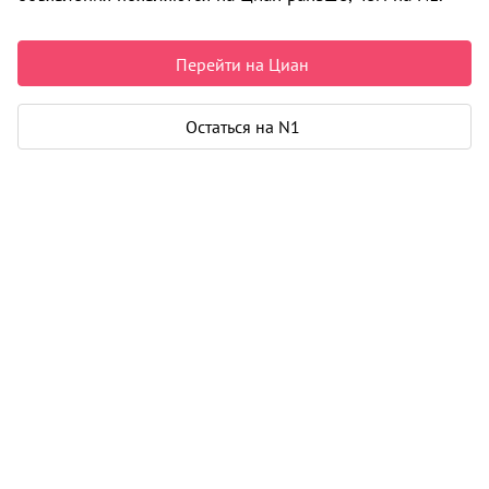
Изменить поиск
Перейти на Циан
Недвижимость в Архангельске
Продажа
Дома, коттеджи
Коттедж
Остаться на N1
ул. Исакогорка коллектив индивидуальных застройщиков
0 объявлений
Может быть полезно
Ипотека
Узнайте за 10 минут, какой кредит вам
одобрят банки
Подбор риелтора
Риелтор поможет купить или продать
любую недвижимость