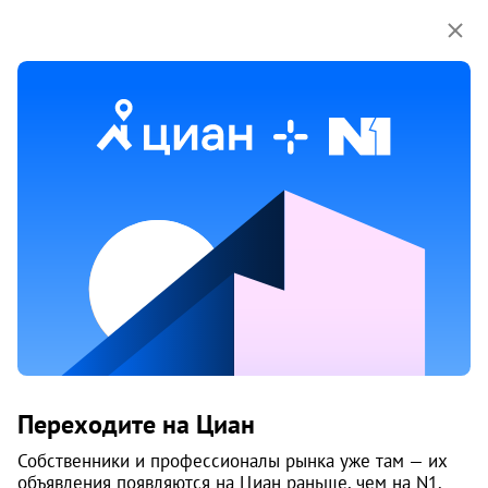
Мы используем куки-файлы.
Соглашение об
использовании
Продажа четырёхкомнатных квартир
в Ломоносовском округе районе
в Архангельске
16 объяв.
1
/
6
Переходите на Циан
Собственники и профессионалы рынка уже там — их
объявления появляются на Циан раньше, чем на N1.