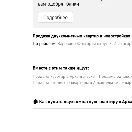
вам одобрят банки
Подробнее
Продажа двухкомнатных квартир в новостройках 
по районам
Варавино-Фактория округ
Исакогор
Северный округ
Соломбальский округ
Цигл
Вместе с этим также ищут:
Продажа квартир в Архангельске
Продажа одноком
Продажа вторички - квартиры в Архангельске
Квар
🏠 Как купить двухкомнатную квартиру в Арха