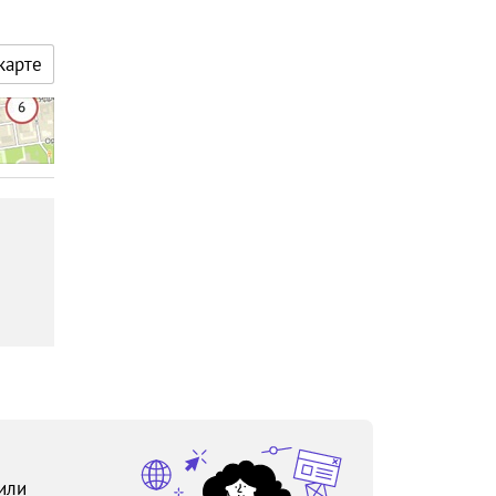
карте
или