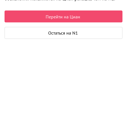
Недвижимость в Архангельске
Продажа
Квартиры
Перейти на Циан
Новостройки
1-комнатные
Варавино-Фактория округ
0 объявлений
Остаться на N1
Может быть полезно
Ипотека
Узнайте за 10 минут, какой кредит вам
одобрят банки
Подбор риелтора
Риелтор поможет купить или продать
любую недвижимость