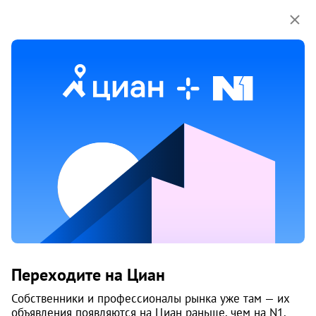
Мы используем куки-файлы.
Соглашение об
использовании
Продажа однокомнатных квартир
в Варавино-Фактории округ районе
в Архангельске
Ничего не найдено
Измените параметры поиска
или возвращайтесь позже,
когда появятся объявления
Изменить поиск
Переходите на Циан
Собственники и профессионалы рынка уже там — их
Изменить поиск
объявления появляются на Циан раньше, чем на N1.