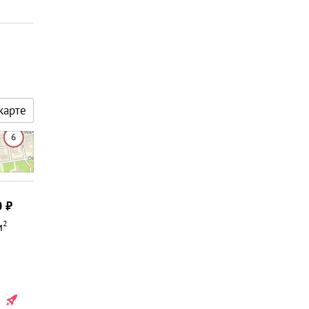
карте
0
2
м