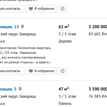
Подъезд в хорошем
ать контакты
В избранное
соседи приличные.Во дворе
ощадка для детей.Оставим
арнитур и шкаф в большой
лонка рядом с домом.Остановка в
2
невцев, 13
62
м
5 200 00
 пешком.До города 10 минут на
одходит под материнский
кий округ, Бакарица
3
/
5
этаж
83 601
/
Запись на просмотр по телефону!
ьск
Дерево
просторная 3комнатная квартира,
;, 3/5 этаж.- Идеальная
, все комнаты изолированные,
ят на разные стороны - в квартире
о естественного света. - Свежий
ать контакты
В избранное
кий ремонт, пластиковые окна,
ый балкон.- Кухня 5,7 м&sup2;,
й санузел, полы: кафель в ванной,
комнатах.- Часть мебели и техника
2
невцев, 5
47
м
3 590 00
овым владельцам в подарок.-
я перепланировка, счётчики на
кий округ, Бакарица
3
/
5
этаж
76 383
/
 заменены в 2022 г.- Спальный
ьск
Панель
аговой доступности детский сад,