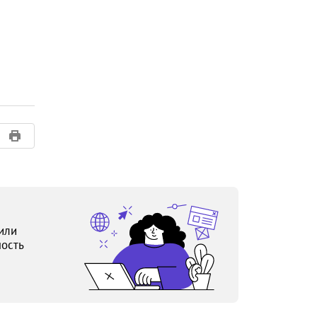
или
ость