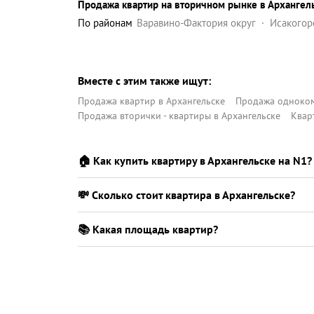
Продажа квартир на вторичном рынке в Архангел
по районам
Варавино-Фактория округ
Исакогор
Северный округ
Соломбальский округ
Цигл
Вместе с этим также ищут:
Продажа квартир в Архангельске
Продажа одноком
Продажа вторички - квартиры в Архангельске
Квар
🏠 Как купить квартиру в Архангельске на N1?
💸 Сколько стоит квартира в Архангельске?
📚 Какая площадь квартир?