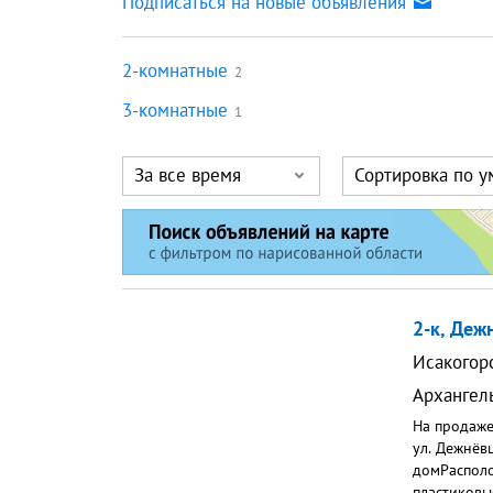
Подписаться на новые объявления
2-комнатные
2
3-комнатные
1
За все время
Сортировка по 
2-к, Деж
Исакогорс
Архангел
На продаже
ул. Дежнёв
домРасполо
пластиковы