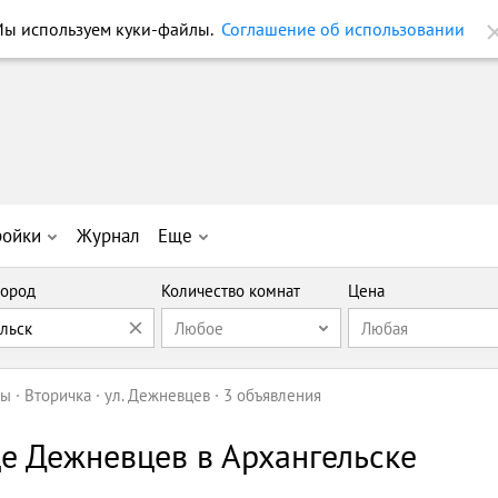
ройки
Журнал
Еще
ород
Количество комнат
Цена
ельск
Любое
Любая
ры
Вторичка
ул. Дежневцев
3 объявления
е Дежневцев в Архангельске