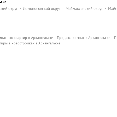
ьске
ский округ
Ломоносовский округ
Маймаксанский округ
Майс
оменский округ
натных квартир в Архангельске
Продажа комнат в Архангельске
П
тиры в новостройках в Архангельске