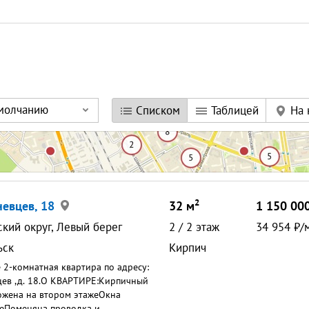
умолчанию
Списком
Таблицей
На 
2
невцев, 18
32
м
1 150 00
кий округ, Левый берег
2
/
2
этаж
34 954
/
ьск
Кирпич
 2-комнатная квартира по адресу:
цев ,д. 18.О КВАРТИРЕ:Кирпичный
жена на втором этажеОкна
еПоменяна проводка и