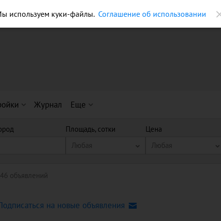
ы используем куки-файлы.
Соглашение об использовании
ройки
Журнал
Еще
ород
Площадь, сотки
Цена
Любая
Любая
46 объявлений
Подписаться на новые объявления