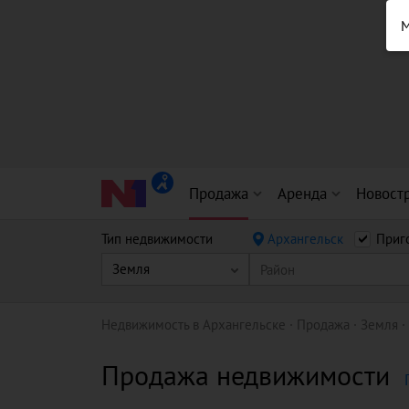
М
Продажа
Аренда
Новост
Тип недвижимости
Архангельск
Приг
Земля
Район
Недвижимость в Архангельске
Продажа
Земля
Продажа недвижимости