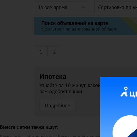
За все время
Сортировка по 
1
2
Ипотека
Узнайте за 10 минут, какой кредит
вам одобрят банки
Подробнее
Вместе с этим также ищут:
Купить дачу в Архангельске
Купить дом Архангельске
Купить дачны