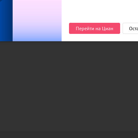
лю в Архангельске
Перейти на Циан
Ост