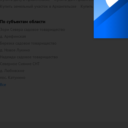
Купить земельный участок в Архангельске
Купить коммерческую зем
По субъектам области
Зори Севера садовое товарищество
д. Арефинская
Березка садовое товарищество
д. Новое Лукино
Надежда садовое товарищество
Северное Сияние СНТ
д. Любовское
пос. Катунино
Все