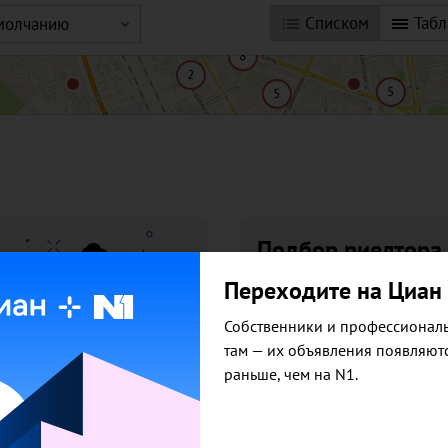
Списком
Таб
умолчанию
Подбор риелтора
Риелтор поможет купить 
Переходите на Циан
продать любую недвижим
Собственники и профессионал
Оставить заявку
там — их объявления появляют
раньше, чем на N1.
й участок в Архангельске
Купить садовый участок в Архангельске