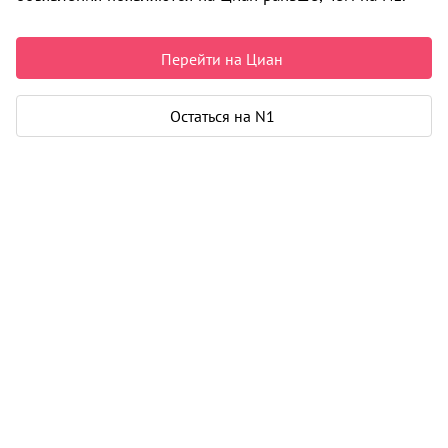
6 300 000 ₽
99 057 ₽ за м²
Чистая продажа
Перейти на Циан
Рассчитать ипотеку
Остаться на N1
Квартира
Общая площадь
63 м²
Жилая площадь
40 м²
Площадь кухни
8 м²
Лоджия
1
Дом
Этаж
5 из 10
Материал дома
панель
Карта
Панорама