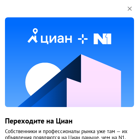
Мы используем куки-файлы.
Соглашение об
использовании
13 ноя
Обн. 8 апр
17
Продам 3-к, Русанова, 8
Переходите на Циан
Варавино-Фактория округ, Фактория
Архангельск
Собственники и профессионалы рынка уже там — их
объявления появляются на Циан раньше, чем на N1.