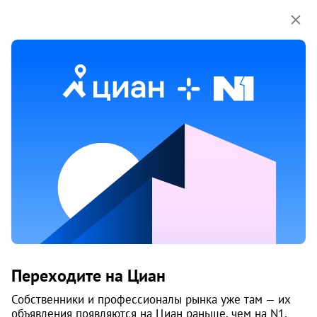
Мы используем куки-файлы.
Соглашение об
использовании
16 мар
Обн. 18 мая
22
Продам 3-к, Ленинградский проспект,
354
Переходите на Циан
Варавино-Фактория округ, 2-й лесозавод
Собственники и профессионалы рынка уже там — их
Архангельск
объявления появляются на Циан раньше, чем на N1.