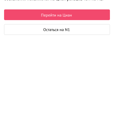
4 650 000 ₽
75 243 ₽ за м²
Перейти на Циан
Рассчитать ипотеку
Остаться на N1
Квартира
Общая площадь
61 м²
Жилая площадь
45 м²
Площадь кухни
7 м²
Балкон
1
Дом
Год постройки
1987
Этаж
5 из 9
Материал дома
панель