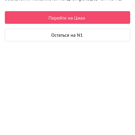
4 999 000 ₽
81 550 ₽ за м²
Чистая продажа
Перейти на Циан
Рассчитать ипотеку
Остаться на N1
Квартира
Общая площадь
61 м²
Жилая площадь
44 м²
Площадь кухни
5 м²
Балкон
1
Дом
Год постройки
1969
Этаж
4 из 5
Материал дома
кирпич