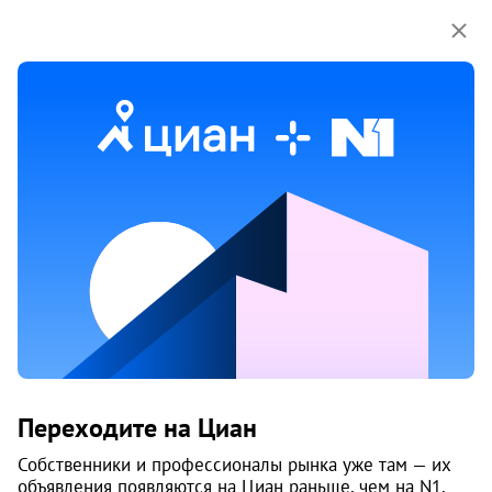
Мы используем куки-файлы.
Соглашение об
использовании
23 мар
Обн. 16 мая
12
Продам 3-к, Адмирала Кузнецова, 27
Переходите на Циан
Соломбальский округ, Соломбала
Архангельск
Собственники и профессионалы рынка уже там — их
объявления появляются на Циан раньше, чем на N1.