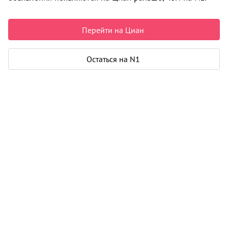
Архангельск
9 000 000 ₽
Перейти на Циан
165 138 ₽ за м²
Чистая продажа
Остаться на N1
Рассчитать ипотеку
Квартира
Общая площадь
54 м²
Жилая площадь
28 м²
Площадь кухни
12 м²
Еще 2 параметра
Дом
Год постройки
2025
Этаж
2 из 13