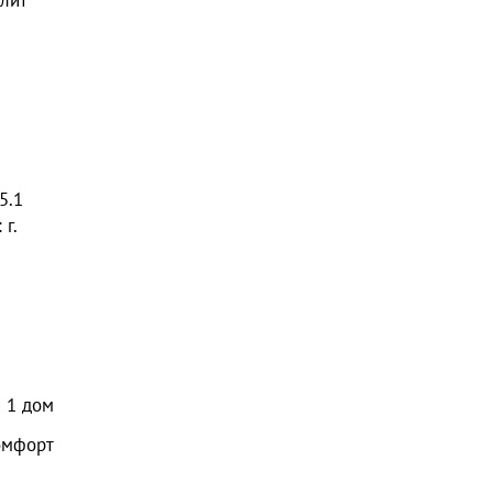
олит
5.1
г.
1
дом
омфорт