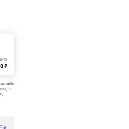
дита
0 ₽
ьих-либо
ета, не
е,