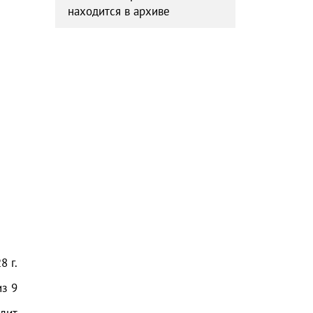
находится в архиве
8 г.
из
9