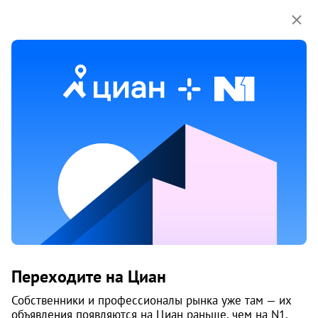
Мы используем куки-файлы.
Соглашение об
использовании
3 апр
Обн. 3 апр
9
Продам земельный участок, Большое
Бурдуково
Переходите на Циан
Приморский район
Собственники и профессионалы рынка уже там — их
объявления появляются на Циан раньше, чем на N1.