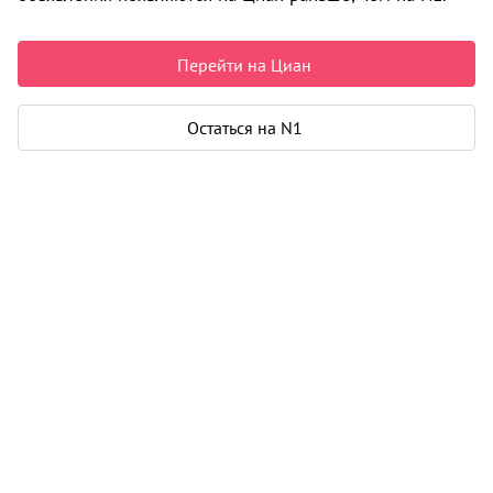
1 700 000 ₽
Перейти на Циан
Параметры
Остаться на N1
Площадь участка
77.2 соток
Канализация
нет
Водоснабжение
нет
Карта
Панорама