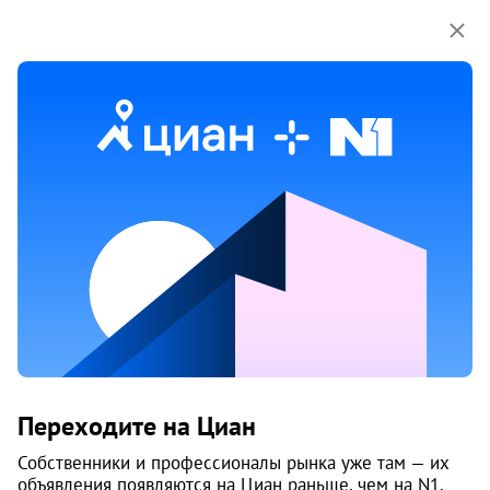
Мы используем куки-файлы.
Соглашение об
использовании
1 / 5
13 апр
Обн. 9 июля
23
(+2)
Новостройка, сдана
Продам 2-к, Обводный Канал проспект,
Переходите на Циан
31
Собственники и профессионалы рынка уже там — их
объявления появляются на Циан раньше, чем на N1.
Ломоносовский округ, Центр