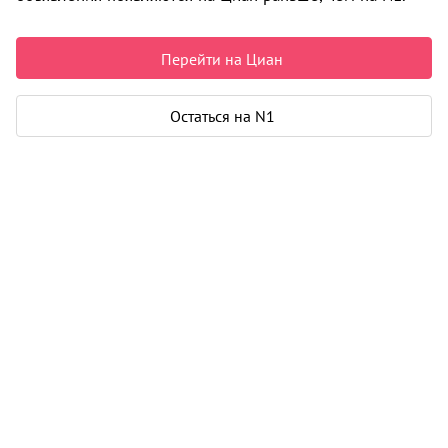
Аквилон CITY Towers (Сити Тауэрс)
Архангельск
Перейти на Циан
14 868 225 ₽
205 533 ₽ за м²
Остаться на N1
Чистая продажа
Рассчитать ипотеку
Квартира
Общая площадь
72 м²
Жилая площадь
28 м²
Площадь кухни
21 м²
Лоджия
1
Дом
Год постройки
2025