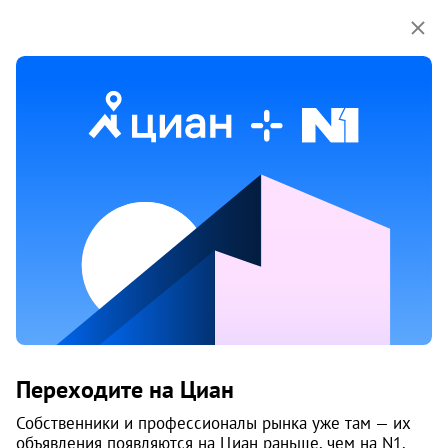
Мы используем куки-файлы.
Соглашение об
использовании
1 / 7
28 апр
Обн. 1 июля
8
Продам земельный участок, Бутырки
Переходите на Циан
Приморский район
Собственники и профессионалы рынка уже там — их
1 400 000 ₽
объявления появляются на Циан раньше, чем на N1.