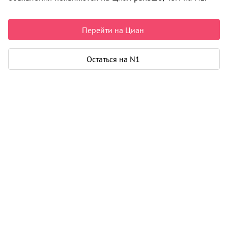
Перейти на Циан
Параметры
Площадь участка
14 соток
Остаться на N1
Канализация
нет
Водоснабжение
нет
Карта
Панорама