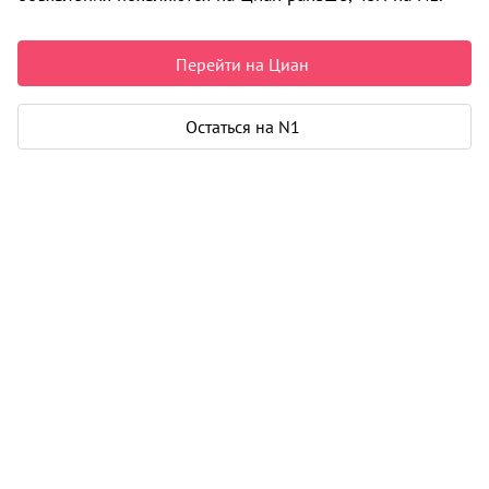
5 400 000 ₽
87 948 ₽ за м²
Перейти на Циан
Чистая продажа
Рассчитать ипотеку
Остаться на N1
Квартира
Общая площадь
61 м²
Жилая площадь
45 м²
Площадь кухни
5 м²
Балкон
1
Дом
Год постройки
1979
Этаж
2 из 5
Материал дома
панель