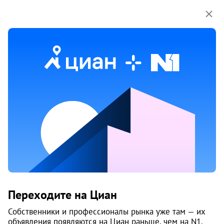
Мы используем куки-файлы.
Соглашение об
использовании
3 мая
Обн. 19 мая
1
Продам 3-к, Адмирала Кузнецова, 16
корп. 1
Переходите на Циан
Соломбальский округ, Соломбала
Собственники и профессионалы рынка уже там — их
Архангельск
объявления появляются на Циан раньше, чем на N1.