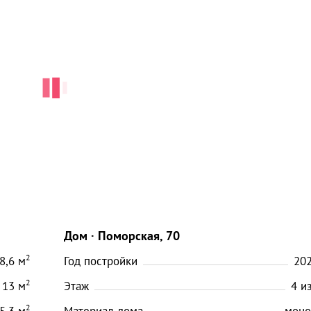
Дом
Поморская, 70
2
8,6
м
Год постройки
20
2
13
м
Этаж
4
и
2