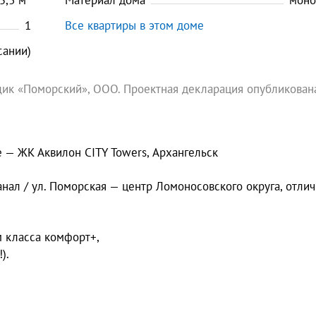
5,3
м
Материал дома
моно
1
Все квартиры в этом доме
сании)
ик «Поморский», ООО. Проектная декларация опубликован
 — ЖК Аквилон CITY Towers, Архангельск
нал / ул. Поморская — центр Ломоносовского округа, отлич
м класса комфорт+,
).