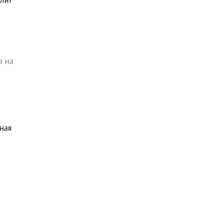
лит
а на
ная