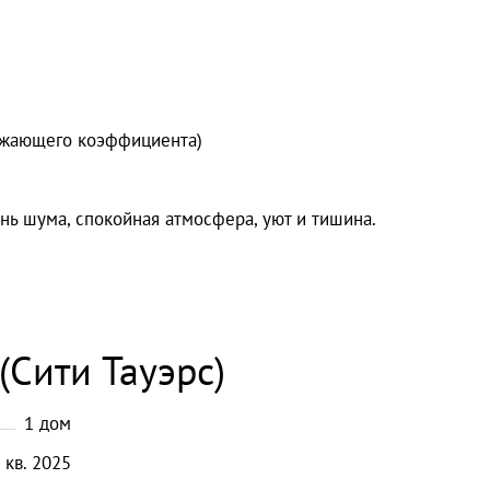
онижающего коэффициента)
ь шума, спокойная атмосфера, уют и тишина.
(Сити Тауэрс)
1
дом
кв.
2025