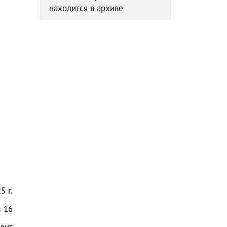
находится в архиве
25
г.
з
16