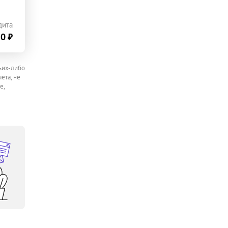
дита
0 ₽
ьих-либо
ета, не
е,