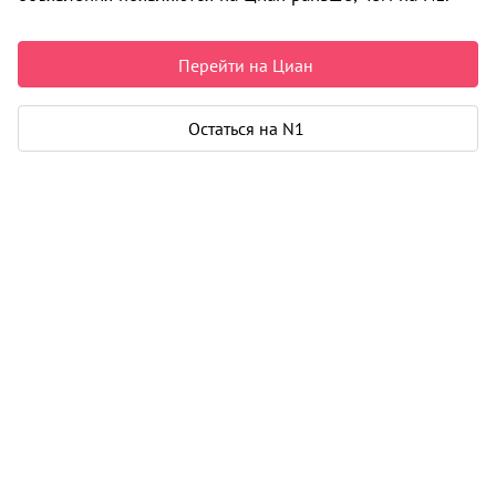
Может быть полезно
Перейти на Циан
Ипотека
Узнайте за 10 минут, какой кредит вам
Остаться на N1
одобрят банки
Подбор риелтора
Риелтор поможет купить или продать
любую недвижимость
Циан и N1 объединились!
Теперь объявления сразу на двух сайтах. Попробуйте
поиск в мобильном приложении Циан. Ищите там, где
удобно.