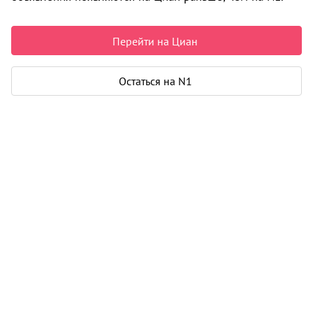
Может быть полезно
Перейти на Циан
Ипотека
Узнайте за 10 минут, какой кредит вам
Остаться на N1
одобрят банки
Подбор риелтора
Риелтор поможет купить или продать
любую недвижимость
Циан и N1 объединились!
Теперь объявления сразу на двух сайтах. Попробуйте
поиск в мобильном приложении Циан. Ищите там, где
удобно.