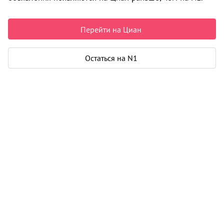
Дачи, садовые участки
Дача
0 объявлений
Перейти на Циан
Может быть полезно
Остаться на N1
Ипотека
Узнайте за 10 минут, какой кредит вам
одобрят банки
Подбор риелтора
Риелтор поможет купить или продать
любую недвижимость