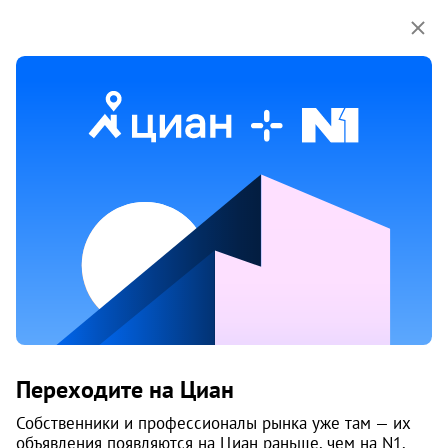
Мы используем куки-файлы.
Соглашение об
использовании
Продажа домов, коттеджей в Нижнем
Ладино
1 объяв.
1
/
2
0
Переходите на Циан
Собственники и профессионалы рынка уже там — их
объявления появляются на Циан раньше, чем на N1.