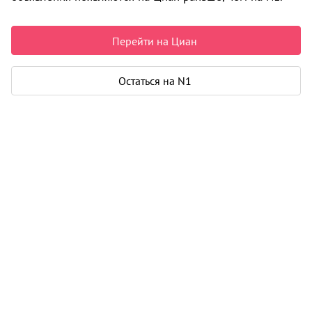
Недвижимость в Архангельске
Продажа
Дома, коттеджи
ул. 3-я линия
0 объявлений
Перейти на Циан
Может быть полезно
Остаться на N1
Ипотека
Узнайте за 10 минут, какой кредит вам
одобрят банки
Подбор риелтора
Риелтор поможет купить или продать
любую недвижимость
Продажа домов, коттеджей в Архангельске
Все
по районам
Варавино-Фактория округ