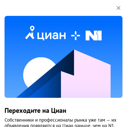
Мы используем куки-файлы.
Соглашение об
использовании
Продажа домов, коттеджей на улице
3-я линия в Архангельске
Ничего не найдено
Измените параметры поиска
или возвращайтесь позже,
когда появятся объявления
Изменить поиск
Переходите на Циан
Изменить поиск
Собственники и профессионалы рынка уже там — их
объявления появляются на Циан раньше, чем на N1.