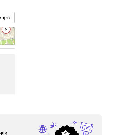
карте
или