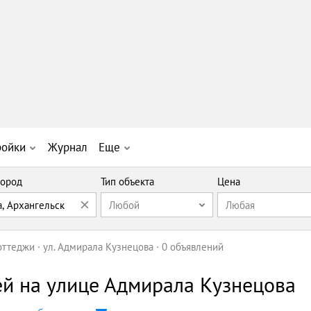
ройки
Журнал
Еще
ород
Тип объекта
Цена
а, Архангельск
Любой
Любая
оттеджи
ул. Адмирала Кузнецова
0 объявлений
ей на улице Адмирала Кузнецова