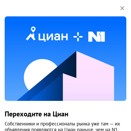
Мы используем куки-файлы.
Соглашение об
использовании
Продажа домов, коттеджей на улице
Ленина в Архангельске
1 объяв.
1
/
1
7
Переходите на Циан
Собственники и профессионалы рынка уже там — их
объявления появляются на Циан раньше, чем на N1.