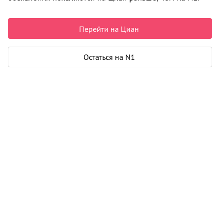
Перейти на Циан
6 200 000 ₽
Дом, Полины Осипенко
Остаться на N1
5-й микрорайон, Майская Горка округ
Дом 90 м² · 9 соток · 2 этажа
Дом каркасный, требуется ремонт
Изменить поиск
Недвижимость в Архангельске
Продажа
Дома, коттеджи
ул. Полины Осипенко
1 объявление
Может быть полезно