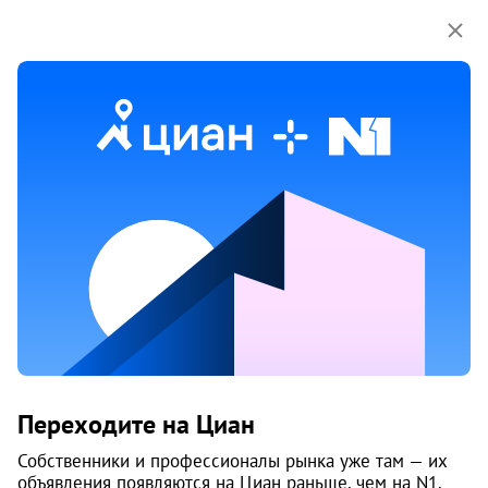
Мы используем куки-файлы.
Соглашение об
использовании
Продажа домов, коттеджей на улице
Строительная в Архангельске
Ничего не найдено
Измените параметры поиска
или возвращайтесь позже,
когда появятся объявления
Изменить поиск
Переходите на Циан
Изменить поиск
Собственники и профессионалы рынка уже там — их
объявления появляются на Циан раньше, чем на N1.