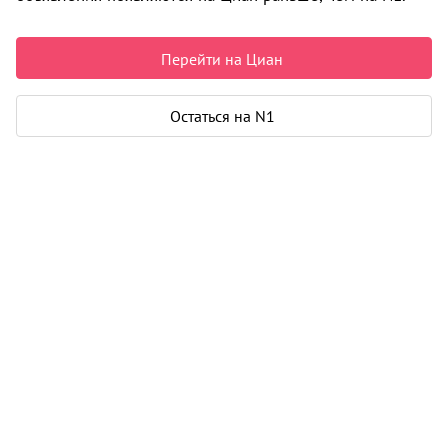
Недвижимость в Архангельске
Продажа
Дома, коттеджи
ул. Строительная
0 объявлений
Перейти на Циан
Может быть полезно
Остаться на N1
Ипотека
Узнайте за 10 минут, какой кредит вам
одобрят банки
Подбор риелтора
Риелтор поможет купить или продать
любую недвижимость
Продажа домов, коттеджей в Архангельске
Все
по районам
Варавино-Фактория округ