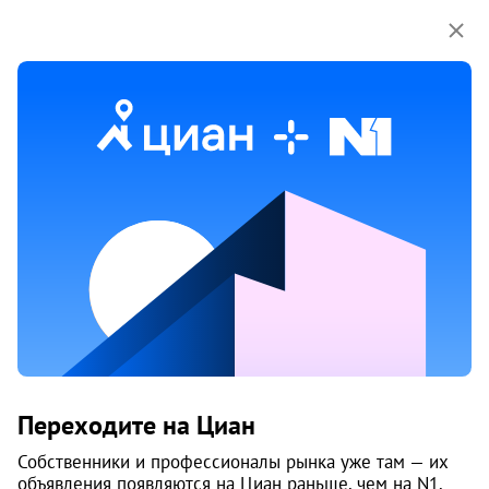
Мы используем куки-файлы.
Соглашение об
использовании
Продажа домов, коттеджей на улице
Лахтинское шоссе в Архангельске
Ничего не найдено
Измените параметры поиска
или возвращайтесь позже,
когда появятся объявления
Изменить поиск
Переходите на Циан
Изменить поиск
Собственники и профессионалы рынка уже там — их
объявления появляются на Циан раньше, чем на N1.