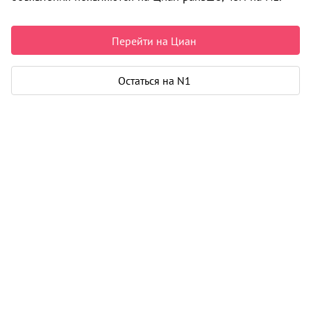
Недвижимость в Архангельске
Продажа
Дома, коттеджи
Дом
ул. Лахтинское шоссе
0 объявлений
Перейти на Циан
Может быть полезно
Остаться на N1
Ипотека
Узнайте за 10 минут, какой кредит вам
одобрят банки
Подбор риелтора
Риелтор поможет купить или продать
любую недвижимость
Продажа домов, коттеджей в Архангельске
Все
по районам
Варавино-Фактория округ