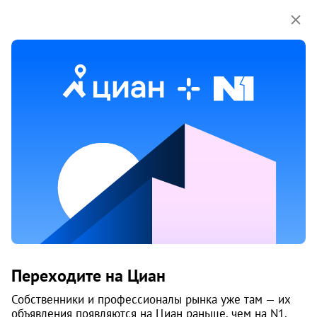
Мы используем куки-файлы.
Соглашение об
использовании
Продажа домов, коттеджей на улице
Строительная в Архангельске
Ничего не найдено
Измените параметры поиска
или возвращайтесь позже,
когда появятся объявления
Изменить поиск
Переходите на Циан
Изменить поиск
Собственники и профессионалы рынка уже там — их
объявления появляются на Циан раньше, чем на N1.