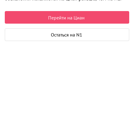
Недвижимость в Архангельске
Продажа
Дома, коттеджи
Дом
ул. Строительная
0 объявлений
Перейти на Циан
Может быть полезно
Остаться на N1
Ипотека
Узнайте за 10 минут, какой кредит вам
одобрят банки
Подбор риелтора
Риелтор поможет купить или продать
любую недвижимость
Продажа домов, коттеджей в Архангельске
Все
по районам
Варавино-Фактория округ