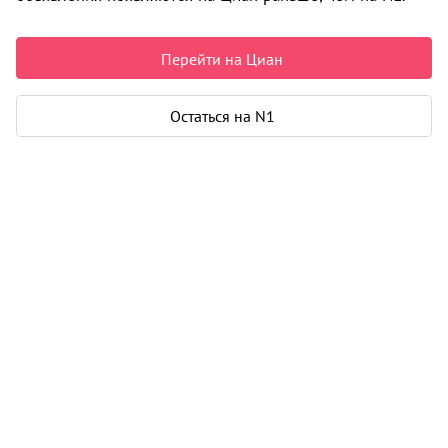
Недвижимость в Верхних Валдушках
Продажа
Дома, коттеджи
Коттедж
0 объявлений
Перейти на Циан
Может быть полезно
Остаться на N1
Ипотека
Узнайте за 10 минут, какой кредит вам
одобрят банки
Подбор риелтора
Риелтор поможет купить или продать
любую недвижимость