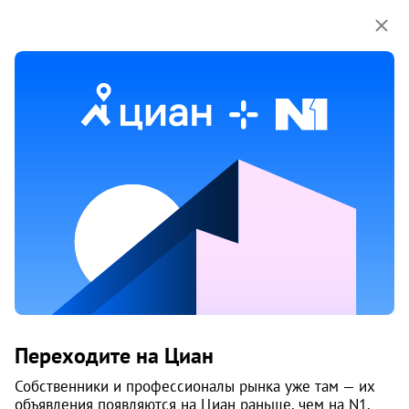
Мы используем куки-файлы.
Соглашение об
использовании
Продажа домов, коттеджей в Верхних
Валдушках
Ничего не найдено
Измените параметры поиска
или возвращайтесь позже,
когда появятся объявления
Изменить поиск
Переходите на Циан
Изменить поиск
Собственники и профессионалы рынка уже там — их
объявления появляются на Циан раньше, чем на N1.