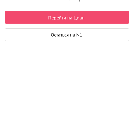
Перейти на Циан
1 500 000 ₽
Капитальный гараж,
Садовая, 18
Остаться на N1
Центр, Октябрьский округ
13 м² · 115 385 ₽ за м²
Продается гараж в подземном паркинге. *Удобный заезд. *Есть
электричество. *Ворота 2,55*2 м. *Гараж в собственности.
Изменить поиск
Недвижимость в Архангельске
Продажа
Гаражи, парковки
ул. Садовая
1 объявление
Может быть полезно