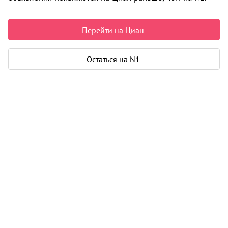
Перейти на Циан
900 000 ₽
Капитальный гараж,
Маяковского, 55
Остаться на N1
Соломбала, Соломбальский округ
20 м² · 45 000 ₽ за м²
Продам гараж в кооперативе Коробел. На первом этаже,
электричество,круглосуточная охрана, въезд через шлагбаум !
Адрес Маяковского 55