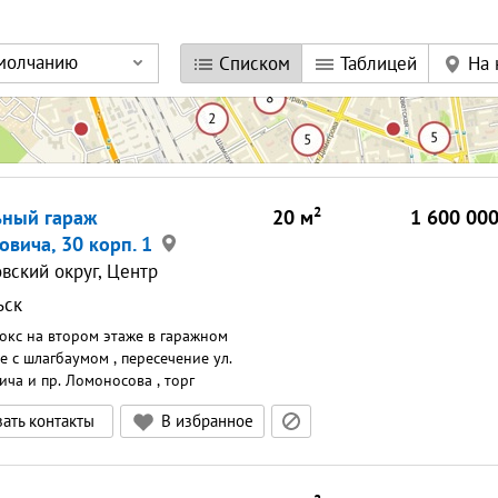
умолчанию
Списком
Таблицей
На 
2
ьный гараж
20
м
1 600 00
вича, 30 корп. 1
вский округ, Центр
ьск
окс на втором этаже в гаражном
е с шлагбаумом , пересечение ул.
ча и пр. Ломоносова , торг
ать контакты
В избранное