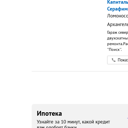
Капитал
Серафимо
Ломоносо
Архангел
Гараж севе
двухскатны
ремонта.Ра
''Поиск''.
Показ
Ипотека
Узнайте за 10 минут, какой кредит
вам одобрят банки