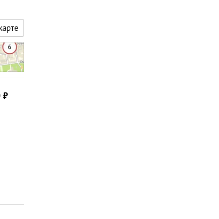
карте
0