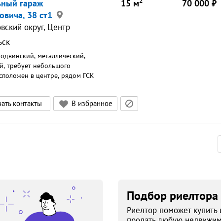
2
ьный гараж
15
м
70 000
вича, 38 ст1
вский округ, Центр
ьск
родвинский, металлический,
й, требует небольшого
сположен в центре, рядом ГСК
ать контакты
В избранное
Подбор риелтора
Риелтор поможет купить 
продать любую недвижим