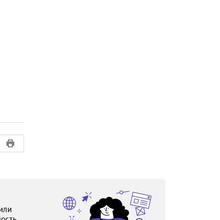
или
ость