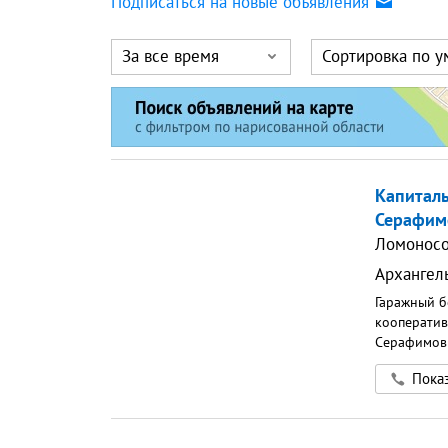
Подписаться на новые объявления
За все время
Сортировка по 
Капитал
Серафимо
Ломоносо
Архангел
Гаражный б
кооператив
Серафимови
Показ