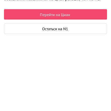
Недвижимость в Архангельске
Продажа
Коммерческая
Перейти на Циан
ул. Гидролизная
0 объявлений
Остаться на N1
Может быть полезно
Ипотека
Узнайте за 10 минут, какой кредит вам
одобрят банки
Подбор риелтора
Риелтор поможет купить или продать
любую недвижимость
Продажа коммерческой недвижимости в Архангельске