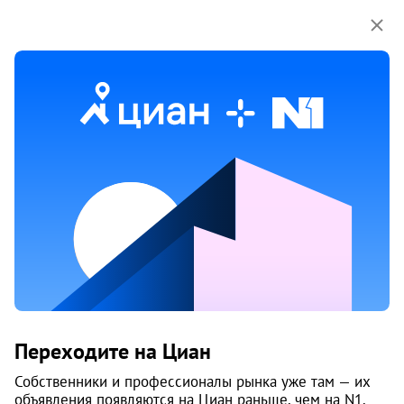
Мы используем куки-файлы.
Соглашение об
использовании
Продажа коммерческой
недвижимости на улице Гидролизная
в Архангельске
Ничего не найдено
Измените параметры поиска
или возвращайтесь позже,
когда появятся объявления
Изменить поиск
Переходите на Циан
Собственники и профессионалы рынка уже там — их
Изменить поиск
объявления появляются на Циан раньше, чем на N1.