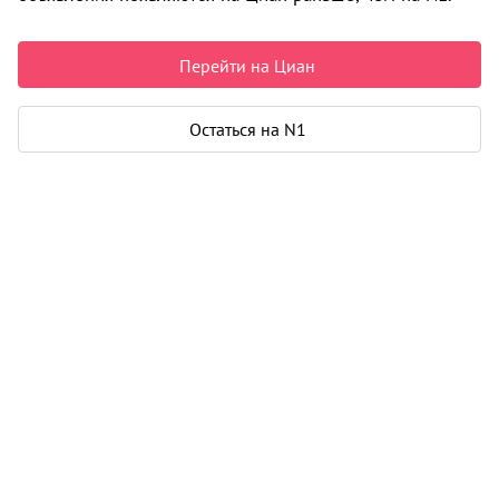
Недвижимость в Архангельске
Продажа
Коммерческая
Перейти на Циан
ул. Кононова И.Г.
0 объявлений
Остаться на N1
Может быть полезно
Ипотека
Узнайте за 10 минут, какой кредит вам
одобрят банки
Подбор риелтора
Риелтор поможет купить или продать
любую недвижимость
Продажа коммерческой недвижимости в Архангельске