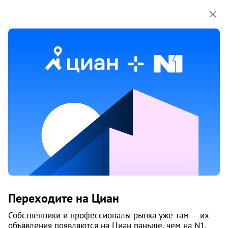
Мы используем куки-файлы.
Соглашение об
использовании
Продажа коммерческой
недвижимости на улице Кононова
И.Г. в Архангельске
Ничего не найдено
Измените параметры поиска
или возвращайтесь позже,
когда появятся объявления
Изменить поиск
Переходите на Циан
Собственники и профессионалы рынка уже там — их
Изменить поиск
объявления появляются на Циан раньше, чем на N1.