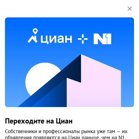
Мы используем куки-файлы.
Соглашение об
использовании
Продажа коммерческой
недвижимости на улице Гайдара
в Архангельске
1 объяв.
1
/
1
7
Переходите на Циан
Собственники и профессионалы рынка уже там — их
объявления появляются на Циан раньше, чем на N1.