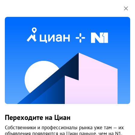
Мы используем куки-файлы.
Соглашение об
использовании
Продажа коммерческой
недвижимости на улице Павла Усова
в Архангельске
Ничего не найдено
Измените параметры поиска
или возвращайтесь позже,
когда появятся объявления
Изменить поиск
Переходите на Циан
Собственники и профессионалы рынка уже там — их
Изменить поиск
объявления появляются на Циан раньше, чем на N1.