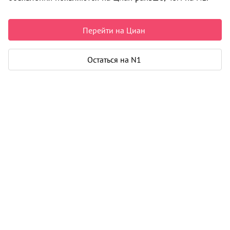
Недвижимость в Архангельске
Продажа
Коммерческая
Перейти на Циан
Производственное помещение
ул. Павла Усова
0 объявлений
Остаться на N1
Может быть полезно
Ипотека
Узнайте за 10 минут, какой кредит вам
одобрят банки
Подбор риелтора
Риелтор поможет купить или продать
любую недвижимость