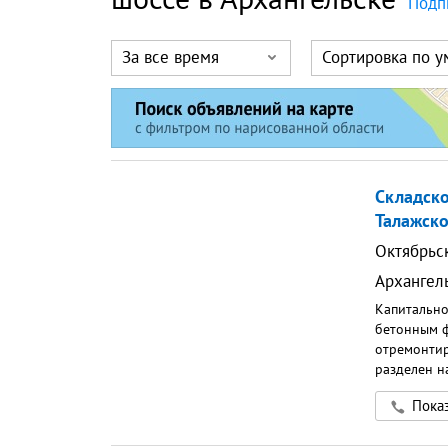
Подп
За все время
Сортировка по 
Складск
Талажско
Октябрьс
Архангел
Капитально
бетонным ф
отремонтир
разделен н
входами. З
Показ
собственно
аренду. По