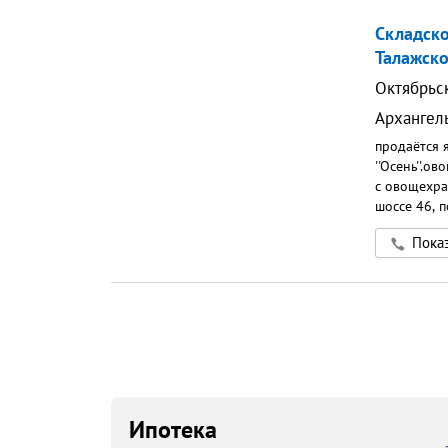
Территория
кВт.Продаж
Складск
Подробност
Талажско
Октябрьс
Архангел
продаётся 
''Осень''.
с овощехра
шоссе 46, 
обрабатывае
Показ
Ипотека