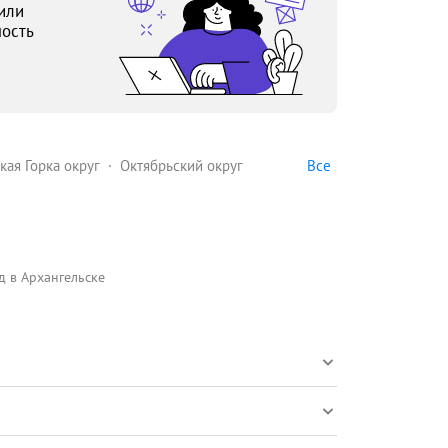
или
ость
Все
кая Горка округ
Октябрьский округ
д в Архангельске