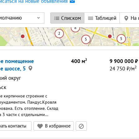
исаться на новые объявления
умолчанию
Списком
Таблицей
На 
2
ое помещение
400
м
9 900 000
2
е шоссе, 5
24 750
/м
кий округ
ьск
е кирпичное строение с
ундаментом. Пандус.Кровля
ована. Есть отопление. Склад
а 3 части с отдельными
емельный участок под зданием в
ать контакты
В избранное
сти. На данный момент сдано в
дъездные пути - новый асфальт.