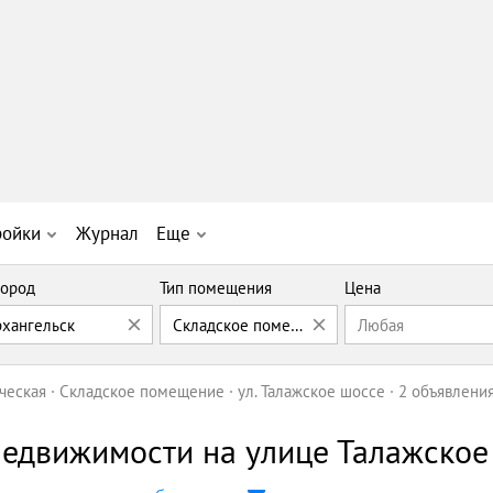
ройки
Журнал
Еще
ород
Тип помещения
Цена
рхангельск
Складское помещение
Любая
ческая
Складское помещение
ул. Талажское шоссе
2 объявлени
едвижимости на улице Талажское