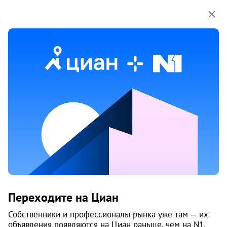
Мы используем куки-файлы.
Соглашение об
использовании
Продажа комнат на улице
Выучейского в Архангельске
3 объяв.
1
/
1
2
Переходите на Циан
Собственники и профессионалы рынка уже там — их
объявления появляются на Циан раньше, чем на N1.