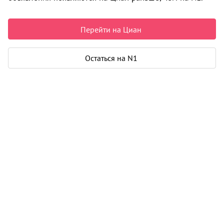
Недвижимость в Архангельске
Продажа
Квартиры
Перейти на Циан
Новостройки
2-комнатные
ул. Прокопия Галушина
0 объявлений
Остаться на N1
Может быть полезно
Ипотека
Узнайте за 10 минут, какой кредит вам
одобрят банки
Подбор риелтора
Риелтор поможет купить или продать
любую недвижимость