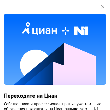
Мы используем куки-файлы.
Соглашение об
использовании
Продажа двухкомнатных квартир
на улице Прокопия Галушина
в Архангельске
Ничего не найдено
Измените параметры поиска
или возвращайтесь позже,
когда появятся объявления
Изменить поиск
Переходите на Циан
Собственники и профессионалы рынка уже там — их
Изменить поиск
объявления появляются на Циан раньше, чем на N1.