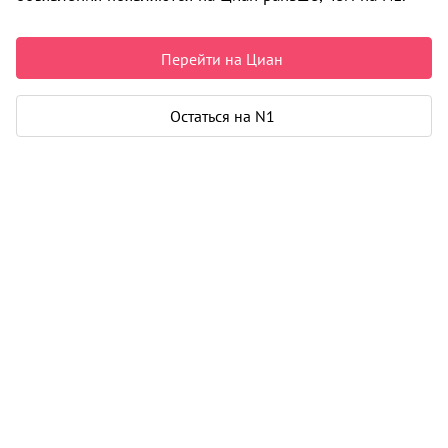
Недвижимость в Архангельске
Продажа
Квартиры
Новостройки
ул. Октябрят
0 объявлений
Перейти на Циан
Может быть полезно
Остаться на N1
Ипотека
Узнайте за 10 минут, какой кредит вам
одобрят банки
Подбор риелтора
Риелтор поможет купить или продать
любую недвижимость
Продажа квартир в новостройках в Архангельске
Все
по районам
Варавино-Фактория округ