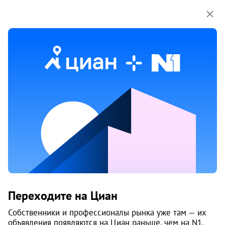
Мы используем куки-файлы.
Соглашение об
использовании
Продажа квартир на улице Октябрят
в Архангельске
Ничего не найдено
Измените параметры поиска
или возвращайтесь позже,
когда появятся объявления
Изменить поиск
Переходите на Циан
Изменить поиск
Собственники и профессионалы рынка уже там — их
объявления появляются на Циан раньше, чем на N1.