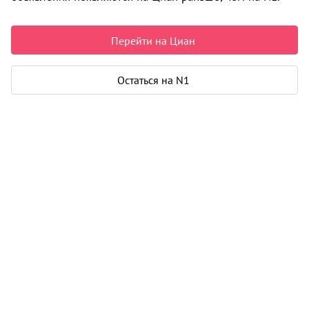
Недвижимость в Верхних Валдушках
Продажа
Квартиры
Вторичка
Студия
0 объявлений
Перейти на Циан
Может быть полезно
Остаться на N1
Ипотека
Узнайте за 10 минут, какой кредит вам
одобрят банки
Подбор риелтора
Риелтор поможет купить или продать
любую недвижимость