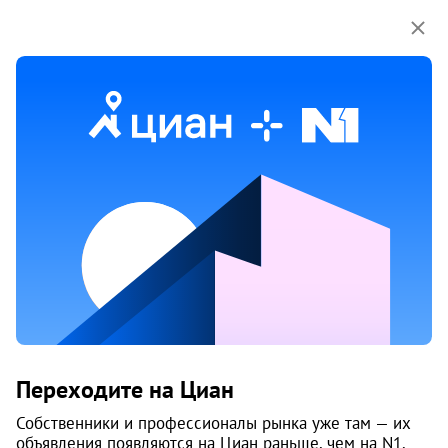
Мы используем куки-файлы.
Соглашение об
использовании
Продажа квартир-студий в Верхних
Валдушках
Ничего не найдено
Измените параметры поиска
или возвращайтесь позже,
когда появятся объявления
Изменить поиск
Переходите на Циан
Изменить поиск
Собственники и профессионалы рынка уже там — их
объявления появляются на Циан раньше, чем на N1.