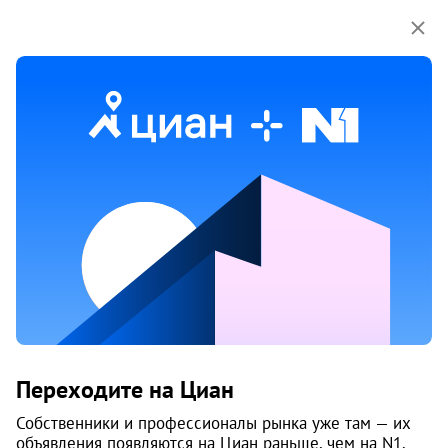
Мы используем куки-файлы.
Соглашение об
использовании
Продажа коммерческой
недвижимости на улице Чумбарова-
Лучинского проспект в Архангельске
Ничего не найдено
Измените параметры поиска
или возвращайтесь позже,
когда появятся объявления
Изменить поиск
Переходите на Циан
Собственники и профессионалы рынка уже там — их
Изменить поиск
объявления появляются на Циан раньше, чем на N1.