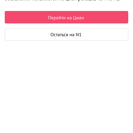
Недвижимость в Архангельске
Продажа
Коммерческая
Перейти на Циан
Универсальное помещение
ул. Чумбарова-Лучинского проспект
0 объявлений
Остаться на N1
Может быть полезно
Ипотека
Узнайте за 10 минут, какой кредит вам
одобрят банки
Подбор риелтора
Риелтор поможет купить или продать
любую недвижимость