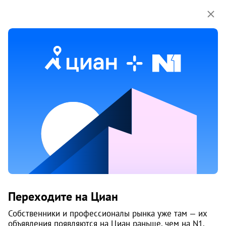
Мы используем куки-файлы.
Соглашение об
использовании
Продажа коммерческой
недвижимости на улице Окружное
шоссе в Архангельске
Ничего не найдено
Измените параметры поиска
или возвращайтесь позже,
когда появятся объявления
Изменить поиск
Переходите на Циан
Собственники и профессионалы рынка уже там — их
Изменить поиск
объявления появляются на Циан раньше, чем на N1.