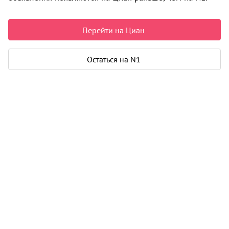
Недвижимость в Архангельске
Продажа
Коммерческая
Перейти на Циан
Универсальное помещение
ул. Окружное шоссе
0 объявлений
Остаться на N1
Может быть полезно
Ипотека
Узнайте за 10 минут, какой кредит вам
одобрят банки
Подбор риелтора
Риелтор поможет купить или продать
любую недвижимость