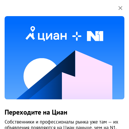
Мы используем куки-файлы.
Соглашение об
использовании
Аренда квартир-студий в Верхних
Валдушках
Ничего не найдено
Измените параметры поиска
или возвращайтесь позже,
когда появятся объявления
Изменить поиск
Переходите на Циан
Изменить поиск
Собственники и профессионалы рынка уже там — их
объявления появляются на Циан раньше, чем на N1.