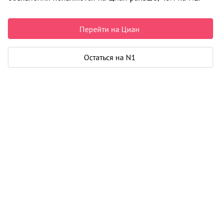
Недвижимость в Верхних Валдушках
Аренда
Квартиры долгосрочно
Студия
0 объявлений
Перейти на Циан
Может быть полезно
Остаться на N1
Ипотека
Узнайте за 10 минут, какой кредит вам
одобрят банки
Подбор риелтора
Риелтор поможет купить или продать
любую недвижимость